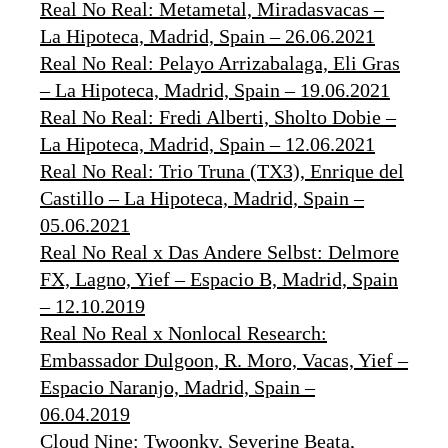
Real No Real: Metametal, Miradasvacas –
La Hipoteca, Madrid, Spain – 26.06.2021
Real No Real: Pelayo Arrizabalaga, Eli Gras
– La Hipoteca, Madrid, Spain – 19.06.2021
Real No Real: Fredi Alberti, Sholto Dobie –
La Hipoteca, Madrid, Spain – 12.06.2021
Real No Real: Trio Truna (TX3), Enrique del
Castillo – La Hipoteca, Madrid, Spain –
05.06.2021
Real No Real x Das Andere Selbst: Delmore
FX, Lagno, Yief – Espacio B, Madrid, Spain
– 12.10.2019
Real No Real x Nonlocal Research:
Embassador Dulgoon, R. Moro, Vacas, Yief –
Espacio Naranjo, Madrid, Spain –
06.04.2019
Cloud Nine: Twoonky, Severine Beata,